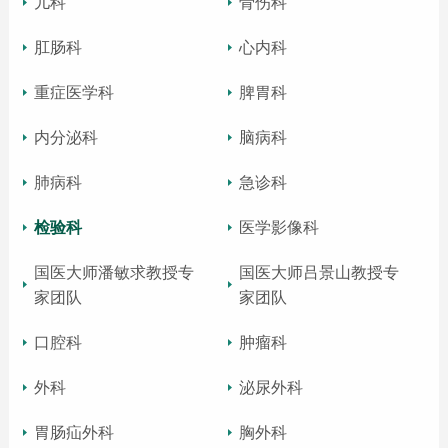
儿科
骨伤科
肛肠科
心内科
重症医学科
脾胃科
内分泌科
脑病科
肺病科
急诊科
检验科
医学影像科
国医大师潘敏求教授专
国医大师吕景山教授专
家团队
家团队
口腔科
肿瘤科
外科
泌尿外科
胃肠疝外科
胸外科