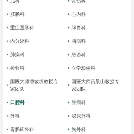
儿科
骨伤科
肛肠科
心内科
重症医学科
脾胃科
内分泌科
脑病科
肺病科
急诊科
检验科
医学影像科
国医大师潘敏求教授专
国医大师吕景山教授专
家团队
家团队
口腔科
肿瘤科
外科
泌尿外科
胃肠疝外科
胸外科