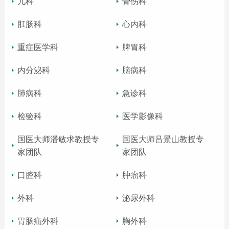
儿科
骨伤科
肛肠科
心内科
重症医学科
脾胃科
内分泌科
脑病科
肺病科
急诊科
检验科
医学影像科
国医大师潘敏求教授专
国医大师吕景山教授专
家团队
家团队
口腔科
肿瘤科
外科
泌尿外科
胃肠疝外科
胸外科